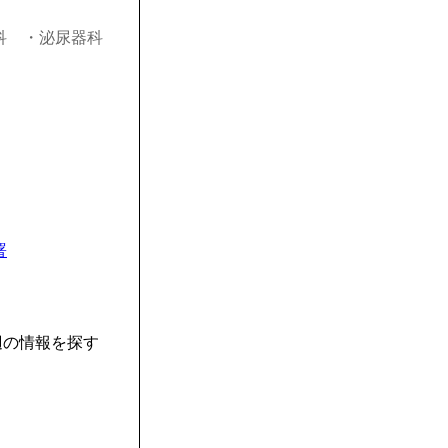
科
・泌尿器科
署
辺の情報を探す