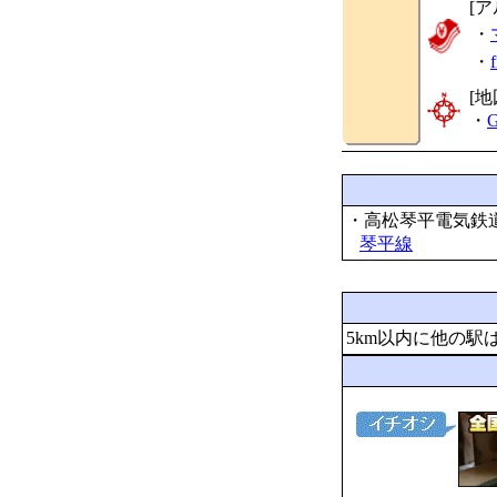
[
・
・
[地
・
G
・高松琴平電気鉄
琴平線
5km以内に他の駅