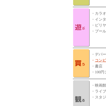
・カラ
・イン
・ビリ
・プー
・デパ
・
コン
・書店
・100
・映画
・ライ
・スタ