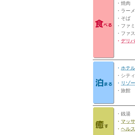
・焼肉
・ラー
・そば
・ファ
・ファ
・
デリ
・
ホテ
・シテ
・
リゾ
・旅館
・銭湯
・
マッ
・
ヘル