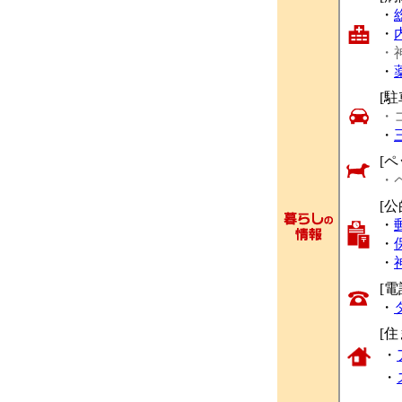
・
・
・
・
[駐
・
・
[ペ
・
[
・
・
・
[
・
[
・
・