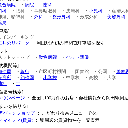
総合病院
・
病院
・
歯科
内科
・眼科
・耳鼻咽喉科
・皮膚科
・
小児科
・産婦人
神経、精神科
・
外科
・
整形外科
・形成外科
・
美容外科
薬局
車場]
コインパーキング
三井のリパーク
： 岡田駅周辺の時間貸駐車場を探す
ット]
ペットショップ
・
動物病院
・
ペット葬儀
公的機関等]
郵便局
・
銀行
・市区町村機関
・図書館
・公園
・
警察
保育所
・
幼稚園
・
小学校
・中学校
・高校
・大学
神社
・
寺
電話番号検索]
タウンページ
： 全国1,100万件のお店・会社情報から岡田駅周
住まいを借りる]
アパマンショップ
： こだわり検索メニューで探す
スマイティ(賃貸)
： 駅周辺の賃貸物件を一覧表示