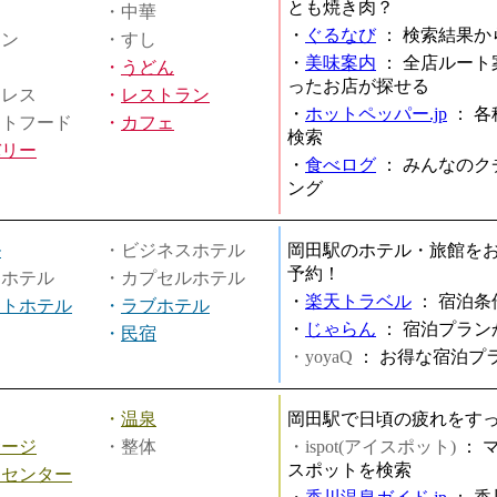
とも焼き肉？
・中華
・
ぐるなび
：
検索結果か
メン
・すし
・
美味案内
：
全店ルート
・
うどん
ったお店が探せる
ミレス
・
レストラン
・
ホットペッパー.jp
：
各
ストフード
・
カフェ
検索
バリー
・
食べログ
：
みんなのク
ング
ル
・ビジネスホテル
岡田駅のホテル・旅館を
予約！
ィホテル
・カプセルホテル
・
楽天トラベル
：
宿泊条
ートホテル
・
ラブホテル
・
じゃらん
：
宿泊プラン
・
民宿
・yoyaQ
：
お得な宿泊プ
・
温泉
岡田駅で日頃の疲れをす
サージ
・整体
・ispot(アイスポット)
：
スポットを検索
スセンター