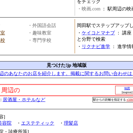
をチェック
・映画.com
：
駅周辺の映
話
・外国語会話
岡田駅でステップアップ
教室
・趣味教室
・
ケイコとマナブ
：
講座
と分野で検索
学校
・専門学校
・
リクナビ進学
：
進学情
見つけた!jp 地域版
辺のあなたのお店を紹介します。掲載に関するお問い合わせは
」周辺の
地図
[mapion]
:
居酒屋・ホテルなど
駅からの距離を指定する
○50
容]
美容院
・
エステティック
・
理髪店
病院・診療所等]