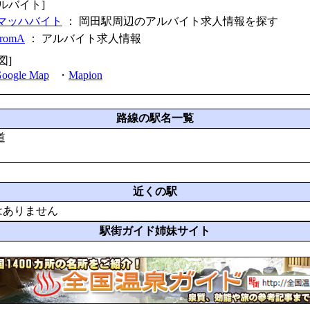
アルバイト]
マッハバイト
： 岡田駅周辺のアルバイト求人情報を探す
fromA
：
アルバイト求人情報
図]
oogle Map
・
Mapion
路線の駅名一覧
道
近くの駅
はありません
駅街ガイド姉妹サイト