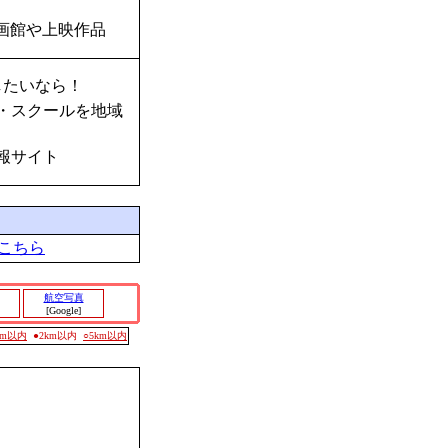
画館や上映作品
したいなら！
・スクールを地域
報サイト
こちら
航空写真
[Google]
0m以内
●2km以内
○5km以内