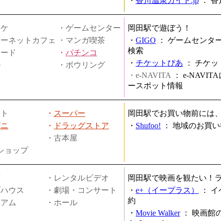
・
香川温泉ガイド.jp
：
香
オケ
・ゲームセンター
岡田駅で遊ぼう！
ターネットカフェ
・マンガ喫茶
・
GIGO
：
ゲームセンタ
検索
ヤード
・
パチンコ
・
チケットぴあ
：
チケッ
ル
・ボウリング
・e-NAVITA
：
e-NAVI
ースポット情報
ート
・
スーパー
岡田駅でお買い物前には
ビニ
・
ドラッグストア
・
Shufoo!
：
地域のお買い
・古本屋
円ショップ
館
・レンタルビデオ
岡田駅で映画を観たい！
ブハウス
・劇場・コンサート
・
e+（イープラス）
：
イ
約
ジアム
・ホール
・
Movie Walker
：
映画館