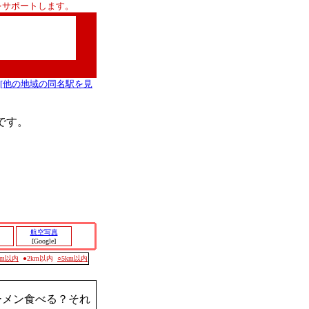
をサポートします。
[他の地域の同名駅を見
です。
航空写真
[Google]
0m以内
●2km以内
○5km以内
ーメン食べる？それ