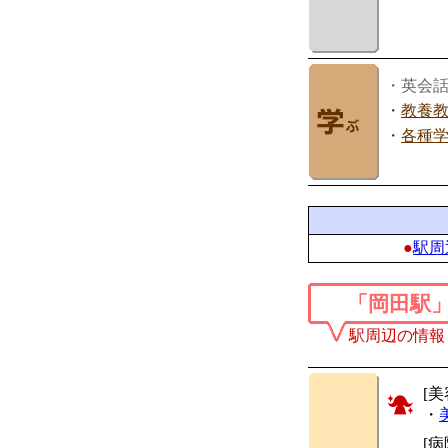
・英会
・
教養
・
各種
●
駅周
「岡田駅
駅周辺の情報
[美
・
[