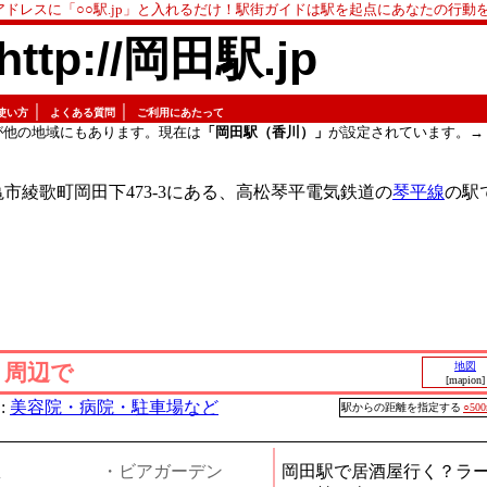
アドレスに「○○駅.jp」と入れるだけ！駅街ガイドは駅を起点にあなたの行動
http://岡田駅.jp
｜
｜
使い方
よくある質問
ご利用にあたって
が他の地域にもあります。現在は
「岡田駅（香川）」
が設定されています。→
市綾歌町岡田下473-3にある、高松琴平電気鉄道の
琴平線
の駅
」周辺で
地図
[mapion]
:
美容院・病院・駐車場など
駅からの距離を指定する
○50
屋
・ビアガーデン
岡田駅で居酒屋行く？ラ