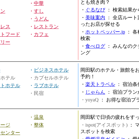
とも焼き肉？
・
中華
・
ぐるなび
：
検索結果か
メン
・
すし
・
美味案内
：
全店ルート
・
うどん
ったお店が探せる
ミレス
・
レストラン
・
ホットペッパー.jp
：
各
ストフード
・
カフェ
検索
バリー
・
食べログ
：
みんなのク
ング
ル
・
ビジネスホテル
岡田駅のホテル・旅館を
予約！
ィホテル
・カプセルホテル
・
楽天トラベル
：
宿泊条
ートホテル
・
ラブホテル
・
じゃらん
：
宿泊プラン
・民宿
・yoyaQ
：
お得な宿泊プ
・
温泉
岡田駅で日頃の疲れをす
サージ
・
整体
・ispot(アイスポット)
：
スポットを検索
スセンター