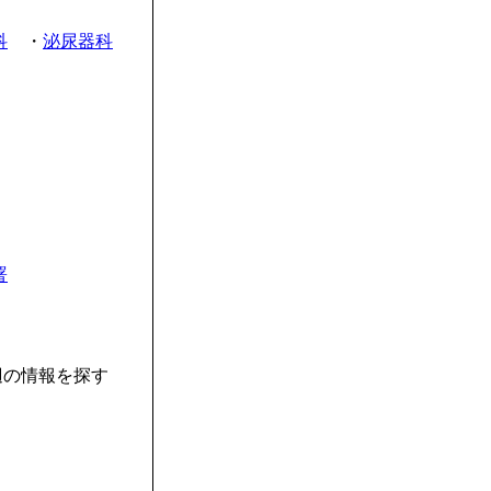
科
・
泌尿器科
署
辺の情報を探す