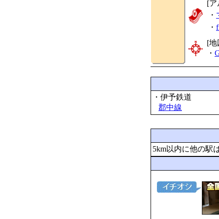
[
・
・
[地
・
G
・伊予鉄道
郡中線
5km以内に他の駅