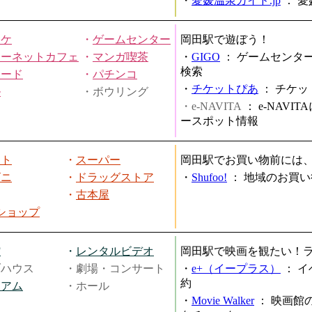
・
愛媛温泉ガイド.jp
：
愛
オケ
・
ゲームセンター
岡田駅で遊ぼう！
ターネットカフェ
・
マンガ喫茶
・
GIGO
：
ゲームセンタ
検索
ヤード
・
パチンコ
・
チケットぴあ
：
チケッ
ル
・ボウリング
・e-NAVITA
：
e-NAVI
ースポット情報
ート
・
スーパー
岡田駅でお買い物前には
ビニ
・
ドラッグストア
・
Shufoo!
：
地域のお買い
・
古本屋
円ショップ
館
・
レンタルビデオ
岡田駅で映画を観たい！
ブハウス
・劇場・コンサート
・
e+（イープラス）
：
イ
約
ジアム
・ホール
・
Movie Walker
：
映画館