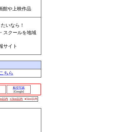
画館や上映作品
したいなら！
・スクールを地域
報サイト
こちら
航空写真
[Google]
0m以内
○2km以内
●5km以内