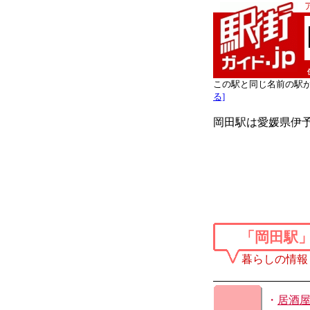
この駅と同じ名前の駅
る]
岡田駅は愛媛県伊
「岡田駅
暮らしの情報
・
居酒