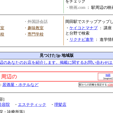
をチェック
・映画.com
：
駅周辺の映
話
・外国語会話
岡田駅でステップアップ
教室
・
趣味教室
・
ケイコとマナブ
：
講座
と分野で検索
学校
・
専門学校
・
リクナビ進学
：
進学情
見つけた!jp 地域版
辺のあなたのお店を紹介します。掲載に関するお問い合わせは
」周辺の
地図
[mapion]
:
居酒屋・ホテルなど
駅からの距離を指定する
○50
容]
美容院
・
エステティック
・
理髪店
病院・診療所等]