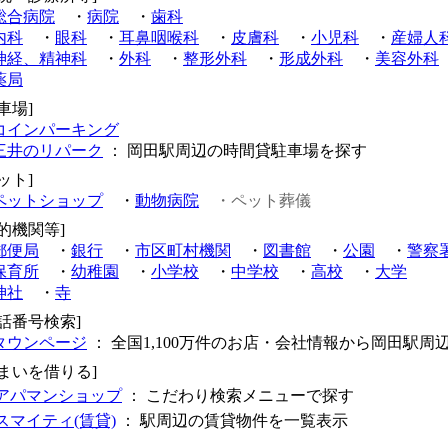
総合病院
・
病院
・
歯科
内科
・
眼科
・
耳鼻咽喉科
・
皮膚科
・
小児科
・
産婦人
神経、精神科
・
外科
・
整形外科
・
形成外科
・
美容外科
薬局
車場]
コインパーキング
三井のリパーク
： 岡田駅周辺の時間貸駐車場を探す
ット]
ペットショップ
・
動物病院
・ペット葬儀
公的機関等]
郵便局
・
銀行
・
市区町村機関
・
図書館
・
公園
・
警察
保育所
・
幼稚園
・
小学校
・
中学校
・
高校
・
大学
神社
・
寺
電話番号検索]
タウンページ
： 全国1,100万件のお店・会社情報から岡田駅周
住まいを借りる]
アパマンショップ
： こだわり検索メニューで探す
スマイティ(賃貸)
： 駅周辺の賃貸物件を一覧表示