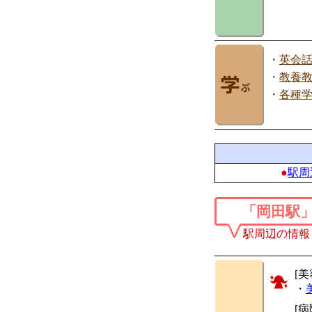
・
英会
・
教養
・
各種
●
駅周
「岡田駅
駅周辺の情報
[美
・
[