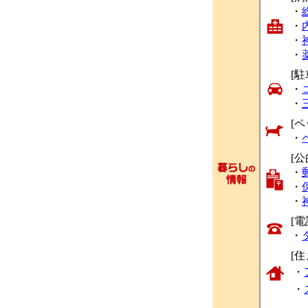
・
・
・
・
[駐
・
・
[ペ
・
[
・
・
・
[
・
[
・
・