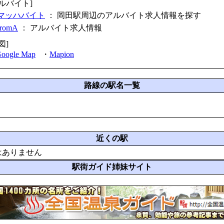
アルバイト]
マッハバイト
： 岡田駅周辺のアルバイト求人情報を探す
fromA
：
アルバイト求人情報
図]
oogle Map
・
Mapion
路線の駅名一覧
近くの駅
はありません
駅街ガイド姉妹サイト