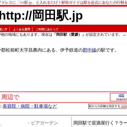
アドレスに「○○駅.jp」と入れるだけ！駅街ガイドは駅を起点にあなたの行動
http://岡田駅.jp
｜
｜
使い方
よくある質問
ご利用にあたって
が他の地域にもあります。現在は
「岡田駅（愛媛）」
が設定されています。→
予郡松前町大字昌農内にある、伊予鉄道の
郡中線
の駅です。
」周辺で
地図
[mapion]
:
美容院・病院・駐車場など
駅からの距離を指定する
○50
屋
・ビアガーデン
岡田駅で居酒屋行く？ラ