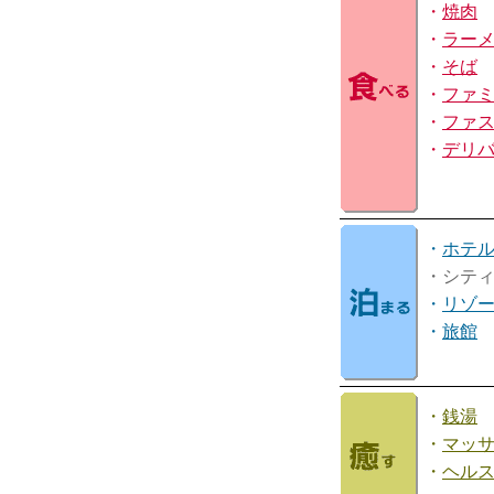
・
焼肉
・
ラー
・
そば
・
ファ
・
ファ
・
デリ
・
ホテ
・シテ
・
リゾ
・
旅館
・
銭湯
・
マッ
・
ヘル