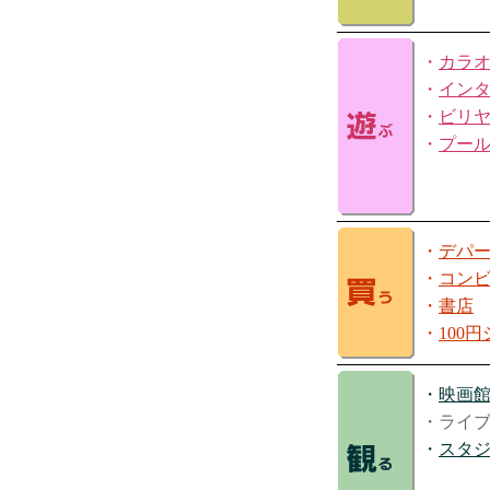
・
カラ
・
イン
・
ビリ
・
プー
・
デパ
・
コン
・
書店
・
100
・
映画
・ライ
・
スタ