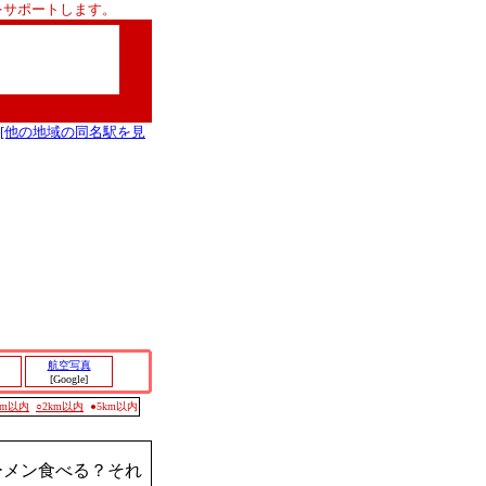
をサポートします。
[他の地域の同名駅を見
航空写真
[Google]
0m以内
○2km以内
●5km以内
ーメン食べる？それ